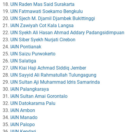
UIN Raden Mas Said Surakarta
UIN Fatmawati Soekarno Bengkulu
UIN Sjech M. Djamil Djambek Bukittinggi
IAIN Zawiyah Cot Kala Langsa
UIN Syekh Ali Hasan Ahmad Addary Padangsidimpuan
UIN Siber Syekh Nurjati Cirebon
IAIN Pontianak
UIN Saizu Purwokerto
UIN Salatiga
UIN Kiai Haji Achmad Siddiq Jember
UIN Sayyid Ali Rahmatullah Tulungagung
UIN Sultan Aji Muhammad Idris Samarinda
IAIN Palangkaraya
IAIN Sultan Amai Gorontalo
UIN Datokarama Palu
IAIN Ambon
IAIN Manado
IAIN Palopo
IAIN Kendari