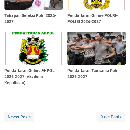
Tahapan Seleksi Polri 2026-
Pendaftaran Online POLRI-
2027
POLISI 2026-2027
Pendaftaran Online AKPOL
Pendaftaran Tamtama Polri
2026-2027 (Akademi
2026-2027
Kepolisian)
Newer Posts
Older Posts