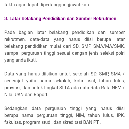
fakta agar dapat dipertanggungjawabkan.
3. Latar Belakang Pendidikan dan Sumber Rekrutmen
Pada bagian latar belakang pendidikan dan sumber
rekrutmen, data-data yang harus diisi berupa latar
belakang pendidikan mulai dari SD, SMP, SMA/MA/SMK,
sampai perguruan tinggi sesuai dengan jenis seleksi polri
yang anda ikuti.
Data yang harus diisikan untuk sekolah SD, SMP, SMA /
sederajat yaitu nama sekolah, kota asal, tahun lulus,
provinsi, dan untuk tingkat SLTA ada data Rata-Rata NEM /
Nilai UAN dan Raport.
Sedangkan data perguruan tinggi yang harus diisi
berupa nama perguruan tinggi, NIM, tahun lulus, IPK,
fakultas, program studi, dan skreditasi BAN PT .