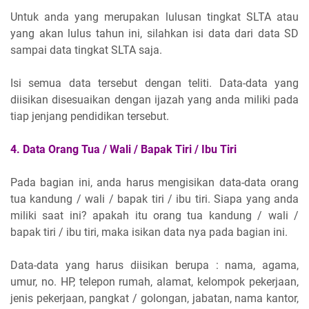
Untuk anda yang merupakan lulusan tingkat SLTA atau
yang akan lulus tahun ini, silahkan isi data dari data SD
sampai data tingkat SLTA saja.
Isi semua data tersebut dengan teliti. Data-data yang
diisikan disesuaikan dengan ijazah yang anda miliki pada
tiap jenjang pendidikan tersebut.
4. Data Orang Tua / Wali / Bapak Tiri / Ibu Tiri
Pada bagian ini, anda harus mengisikan data-data orang
tua kandung / wali / bapak tiri / ibu tiri. Siapa yang anda
miliki saat ini? apakah itu orang tua kandung / wali /
bapak tiri / ibu tiri, maka isikan data nya pada bagian ini.
Data-data yang harus diisikan berupa : nama, agama,
umur, no. HP, telepon rumah, alamat, kelompok pekerjaan,
jenis pekerjaan, pangkat / golongan, jabatan, nama kantor,