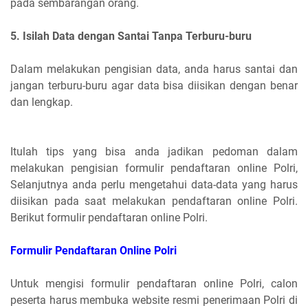
pada sembarangan orang.
5. Isilah Data dengan Santai Tanpa Terburu-buru
Dalam melakukan pengisian data, anda harus santai dan
jangan terburu-buru agar data bisa diisikan dengan benar
dan lengkap.
Itulah tips yang bisa anda jadikan pedoman dalam
melakukan pengisian formulir pendaftaran online Polri,
Selanjutnya anda perlu mengetahui data-data yang harus
diisikan pada saat melakukan pendaftaran online Polri.
Berikut formulir pendaftaran online Polri.
Formulir Pendaftaran Online Polri
Untuk mengisi formulir pendaftaran online Polri, calon
peserta harus membuka website resmi penerimaan Polri di