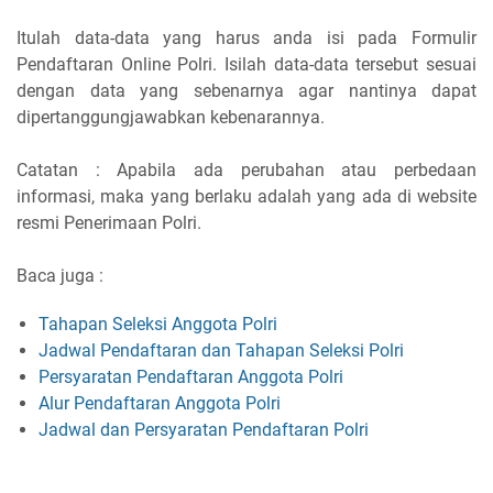
Itulah data-data yang harus anda isi pada Formulir
Pendaftaran Online Polri. Isilah data-data tersebut sesuai
dengan data yang sebenarnya agar nantinya dapat
dipertanggungjawabkan kebenarannya.
Catatan : Apabila ada perubahan atau perbedaan
informasi, maka yang berlaku adalah yang ada di website
resmi Penerimaan Polri.
Baca juga :
Tahapan Seleksi Anggota Polri
Jadwal Pendaftaran dan Tahapan Seleksi Polri
Persyaratan Pendaftaran Anggota Polri
Alur Pendaftaran Anggota Polri
Jadwal dan Persyaratan Pendaftaran Polri