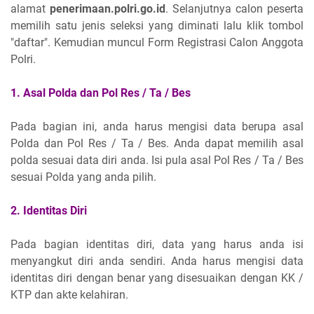
alamat
penerimaan.polri.go.id
. Selanjutnya calon peserta
memilih satu jenis seleksi yang diminati lalu klik tombol
"daftar". Kemudian muncul Form Registrasi Calon Anggota
Polri.
1. Asal Polda dan Pol Res / Ta / Bes
Pada bagian ini, anda harus mengisi data berupa asal
Polda dan Pol Res / Ta / Bes. Anda dapat memilih asal
polda sesuai data diri anda. Isi pula asal Pol Res / Ta / Bes
sesuai Polda yang anda pilih.
2. Identitas Diri
Pada bagian identitas diri, data yang harus anda isi
menyangkut diri anda sendiri. Anda harus mengisi data
identitas diri dengan benar yang disesuaikan dengan KK /
KTP dan akte kelahiran.