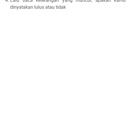
Lalu baca keterangan yang muncul, apakah kamu
dinyatakan lulus atau tidak