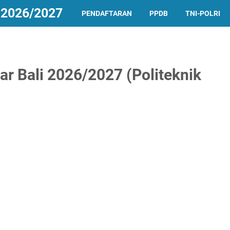
2026/2027
PENDAFTARAN
PPDB
TNI-POLRI
ar Bali 2026/2027 (Politeknik