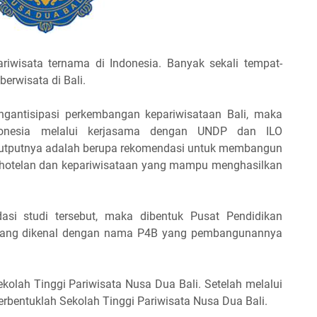
ariwisata ternama di Indonesia. Banyak sekali tempat-
erwisata di Bali.
gantisipasi perkembangan kepariwisataan Bali, maka
onesia melalui kerjasama dengan UNDP dan ILO
outputnya adalah berupa rekomendasi untuk membangun
rhotelan dan kepariwisataan yang mampu menghasilkan
dasi studi tersebut, maka dibentuk Pusat Pendidikan
u yang dikenal dengan nama P4B yang pembangunannya
kolah Tinggi Pariwisata Nusa Dua Bali. Setelah melalui
terbentuklah Sekolah Tinggi Pariwisata Nusa Dua Bali.