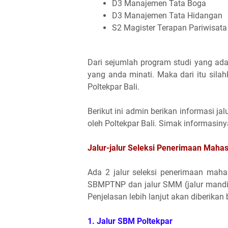
D3 Manajemen Tata Boga
D3 Manajemen Tata Hidangan
S2 Magister Terapan Pariwisata
Dari sejumlah program studi yang ada
yang anda minati. Maka dari itu sila
Poltekpar Bali.
Berikut ini admin berikan informasi ja
oleh Poltekpar Bali. Simak informasinya
Jalur-jalur Seleksi Penerimaan Mahas
Ada 2 jalur seleksi penerimaan mahas
SBMPTNP dan jalur SMM (jalur mandiri
Penjelasan lebih lanjut akan diberikan b
1. Jalur SBM Poltekpar