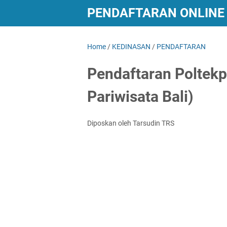
PENDAFTARAN ONLINE 
LAINNYA
Home
/
KEDINASAN
/
PENDAFTARAN
Pendaftaran Poltekp
Pariwisata Bali)
Diposkan oleh Tarsudin TRS