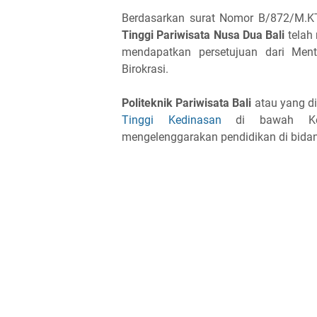
Berdasarkan surat Nomor B/872/M.K
Tinggi Pariwisata Nusa Dua Bali
telah 
mendapatkan persetujuan dari Men
Birokrasi.
Politeknik Pariwisata Bali
atau yang d
Tinggi Kedinasan
di bawah Keme
mengelenggarakan pendidikan di bidan