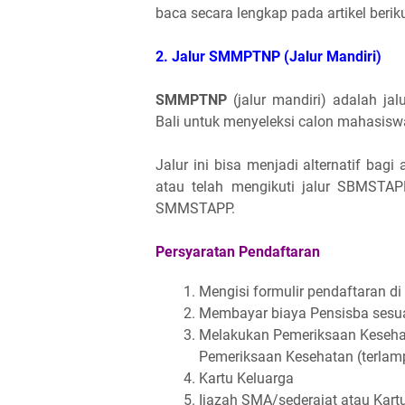
baca secara lengkap pada artikel beriku
2. Jalur SMMPTNP (Jalur Mandiri)
SMMPTNP
(jalur mandiri) adalah jal
Bali untuk menyeleksi calon mahasiswa 
Jalur ini bisa menjadi alternatif ba
atau telah mengikuti jalur SBMSTAP
SMMSTAPP.
Persyaratan Pendaftaran
Mengisi formulir pendaftaran di
Membayar biaya Pensisba sesuai
Melakukan Pemeriksaan Kesehat
Pemeriksaan Kesehatan (terlamp
Kartu Keluarga
Ijazah SMA/sederajat atau Kart