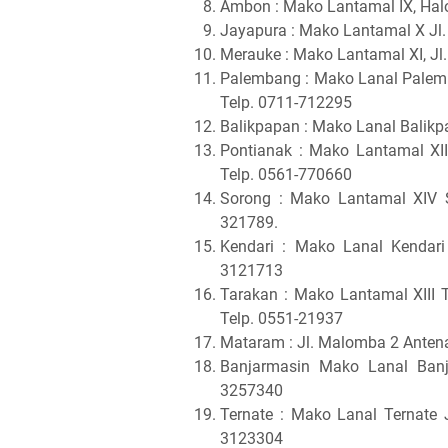
Ambon : Mako Lantamal IX, Hal
Jayapura : Mako Lantamal X Jl.
Merauke : Mako Lantamal XI, Jl
Palembang : Mako Lanal Palemb
Telp. 0711-712295
Balikpapan : Mako Lanal Balikp
Pontianak : Mako Lantamal XII
Telp. 0561-770660
Sorong : Mako Lantamal XIV S
321789.
Kendari : Mako Lanal Kendari 
3121713
Tarakan : Mako Lantamal XIII 
Telp. 0551-21937
Mataram
: Jl. Malomba 2 Ante
Banjarmasin
Mako Lanal Banj
3257340
Ternate : Mako Lanal Ternate 
3123304