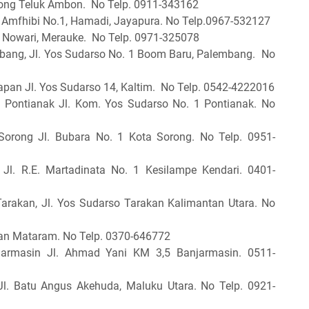
ong Teluk Ambon. No Telp. 0911-343162
 Amfhibi No.1, Hamadi, Jayapura. No Telp.0967-532127
. Nowari, Merauke. No Telp. 0971-325078
ang, Jl. Yos Sudarso No. 1 Boom Baru, Palembang. No
apan Jl. Yos Sudarso 14, Kaltim. No Telp. 0542-4222016
 Pontianak Jl. Kom. Yos Sudarso No. 1 Pontianak. No
orong Jl. Bubara No. 1 Kota Sorong. No Telp. 0951-
Jl. R.E. Martadinata No. 1 Kesilampe Kendari.
0401-
Tarakan, Jl. Yos Sudarso Tarakan Kalimantan Utara. No
nan Mataram. No Telp. 0370-646772
armasin Jl. Ahmad Yani KM 3,5 Banjarmasin.
0511-
Jl. Batu Angus Akehuda, Maluku Utara. No Telp. 0921-